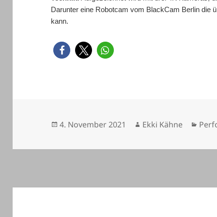
Darunter eine Robotcam vom BlackCam Berlin die 
kann.
Veröffentlicht
Autor
Kate
4. November 2021
Ekki Kähne
Perf
am