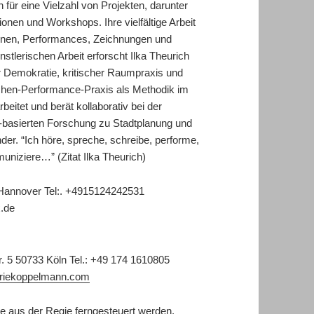
n für eine Vielzahl von Projekten, darunter
onen und Workshops. Ihre vielfältige Arbeit
ationen, Performances, Zeichnungen und
nstlerischen Arbeit erforscht Ilka Theurich
r Demokratie, kritischer Raumpraxis und
ischen-Performance-Praxis als Methodik im
beitet und berät kollaborativ bei der
basierten Forschung zu Stadtplanung und
der. “Ich höre, spreche, schreibe, performe,
muniziere…” (Zitat Ilka Theurich)
 Hannover Tel:. +4915124242531
x.de
. 5 50733 Köln Tel.: +49 174 1610805
eriekoppelmann.com
e aus der Regie ferngesteuert werden.