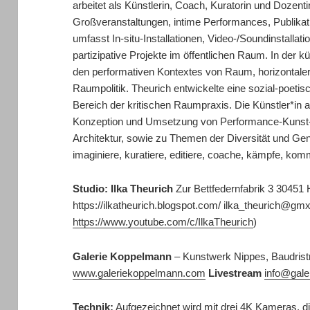
arbeitet als Künstlerin, Coach, Kuratorin und Dozenti
Großveranstaltungen, intime Performances, Publikati
umfasst In-situ-Installationen, Video-/Soundinstall
partizipative Projekte im öffentlichen Raum. In der kü
den performativen Kontextes von Raum, horizontale
Raumpolitik. Theurich entwickelte eine sozial-poet
Bereich der kritischen Raumpraxis. Die Künstler*in ar
Konzeption und Umsetzung von Performance-Kunst-
Architektur, sowie zu Themen der Diversität und Gen
imaginiere, kuratiere, editiere, coache, kämpfe, kom
Studio: Ilka Theurich
Zur Bettfedernfabrik 3 30451
https://ilkatheurich.blogspot.com/ ilka_theurich@gm
https://www.youtube.com/c/IlkaTheurich
)
Galerie Koppelmann
– Kunstwerk Nippes, Baudristr
www.galeriekoppelmann.com
Livestream
info@gal
Technik:
Aufgezeichnet wird mit drei 4K Kameras, di