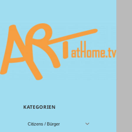
Aah…………!!
ArtAtHome.TV
KATEGORIEN
Citizens / Bürger