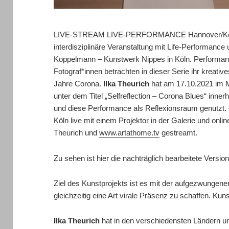
LIVE-STREAM LIVE-PERFORMANCE Hannover/K
interdisziplinäre Veranstaltung mit Life-Performance 
Koppelmann – Kunstwerk Nippes in Köln. Performanc
Fotograf*innen betrachten in dieser Serie ihr kreati
Jahre Corona.
Ilka Theurich
hat am 17.10.2021 im 
unter dem Titel „Selfreflection – Corona Blues“ inner
und diese Performance als Reflexionsraum genutzt. 
Köln live mit einem Projektor in der Galerie und onl
Theurich und
www.artathome.tv
gestreamt.
Zu sehen ist hier die nachträglich bearbeitete Version
Ziel des Kunstprojekts ist es mit der aufgezwungene
gleichzeitig eine Art virale Präsenz zu schaffen. Kunst 
Ilka Theurich
hat in den verschiedensten Ländern un