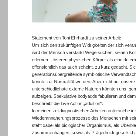
Statement von Toni Ehrhardt zu seiner Arbeit:
Um sich den zukünftigen Widrigkeiten der sich ve
wird der Mensch verstärkt Wege suchen, seinen Kö
erlernen. Unseren physischen Körper als eine deter
offensichtlich das auch scheint, zu kurz gedacht. Si
generationsübergreifende symbiotische Verwandtsch
könnte zur Normalität werden. Aber nicht nur unser
unterschiedlichste externe Naturen könnten uns, g
aufzeigen. Spekulative bodyadds fabulieren und d
beschreibt die Live Action „addition“.
In meinen zeitdiagnostischen Arbeiten untersuche i
Wiederannäherungsprozesse des Menschen mit sein
steht dabei als biologischer Organismus, als Überblei
Zusammenhängen, sowie als Prägedruck gesellschaft