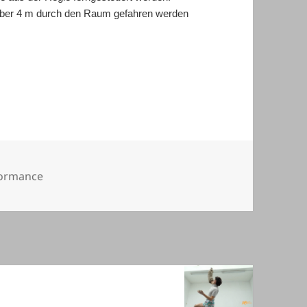
über 4 m durch den Raum gefahren werden
gorien
ormance