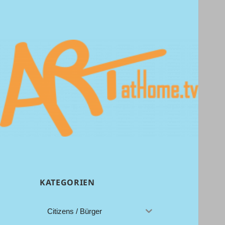
Aah…………!!
ArtAtHome.TV
KATEGORIEN
Citizens / Bürger