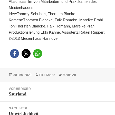
Abschlussfilm von Mitarbeitern und Praktikanten des
Medienhauses.
Idee:Tammy Schubert, Thorsten Blanke
Kamera:Thorsten Blancke, Falk Romahn, Mareike Prahl
Ton:Thorsten Blancke, Falk Romahn, Mareike Prahl
Produktionsleitung:Ekki Kähne, Assistenz:Rafael Ruppert
©2013 Medienhaus Hannover
Veröffentlicht
Autor
Kategorien
30. Mai 2023
Ekki Kähne
Media Art
am
Beitragsnavigation
VORHERIGER
Ssurland
Vorheriger
Beitrag:
NÄCHSTER
Unwirklichkeit
Nächster