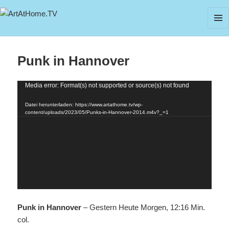
ArtAtHome.TV
MEN
UND
Punk in Hannover
WIDG
Video-
Media error: Format(s) not supported or source(s) not found
Player
Datei herunterladen: https://www.artathome.tv/wp-
content/uploads/2023/05/Punks-in-Hannover-2014.m4v?_=1
Punk in Hannover
– Gestern Heute Morgen, 12:16 Min.
col.