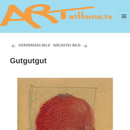
MEN
UND
ArtAtHome.TV
WIDG
VORHERIGES BILD
NÄCHSTES BILD
Gutgutgut